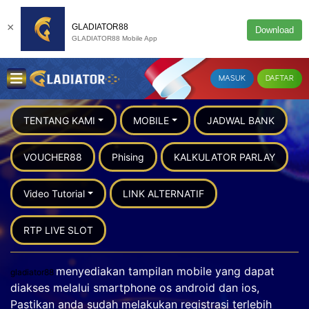
×
GLADIATOR88
Download
GLADIATOR88 Mobile App
MASUK
DAFTAR
TENTANG KAMI
MOBILE
JADWAL BANK
VOUCHER88
Phising
KALKULATOR PARLAY
Video Tutorial
LINK ALTERNATIF
RTP LIVE SLOT
menyediakan tampilan mobile yang dapat
gladiator88
diakses melalui smartphone os android dan ios,
Pastikan anda sudah melakukan registrasi terlebih